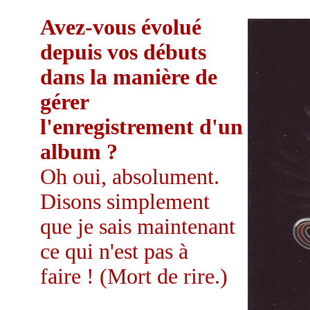
Avez-vous évolué
depuis vos débuts
dans la manière de
gérer
l'enregistrement d'un
album ?
Oh oui, absolument.
Disons simplement
que je sais maintenant
ce qui n'est pas à
faire ! (Mort de rire.)