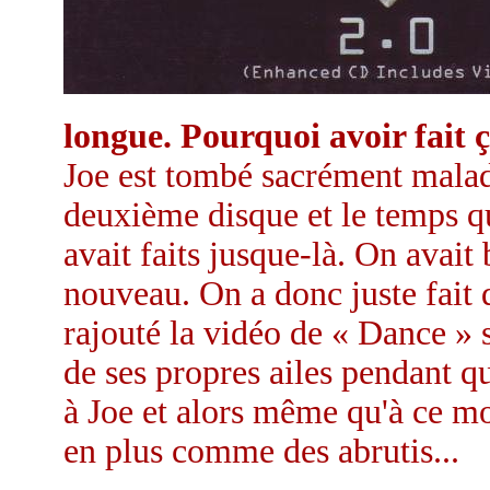
longue. Pourquoi avoir fait ç
Joe est tombé sacrément mala
deuxième disque et le temps qui
avait faits jusque-là. On avait
nouveau. On a donc juste fait
rajouté la vidéo de « Dance » 
de ses propres ailes pendant qu
à Joe et alors même qu'à ce m
en plus comme des abrutis...