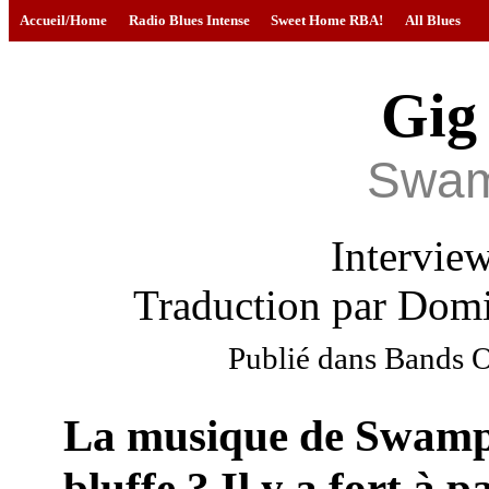
Accueil/Home
Radio Blues Intense
Sweet Home RBA!
All Blues
Gig
Swa
Intervie
Traduction par Domi
Publié dans Bands O
La musique de Swa
bluffe ? Il y a fort à p