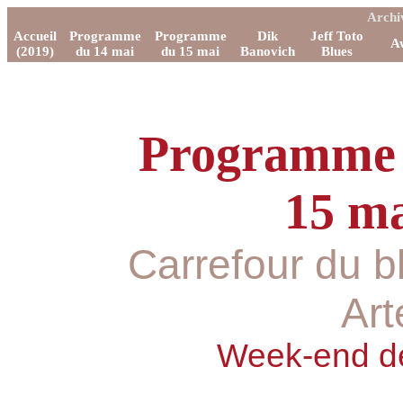
Archi
Accueil
Programme
Programme
Dik
Jeff Toto
A
(2019)
du 14 mai
du 15 mai
Banovich
Blues
Programme 
15 ma
Carrefour du 
Art
Week-end de