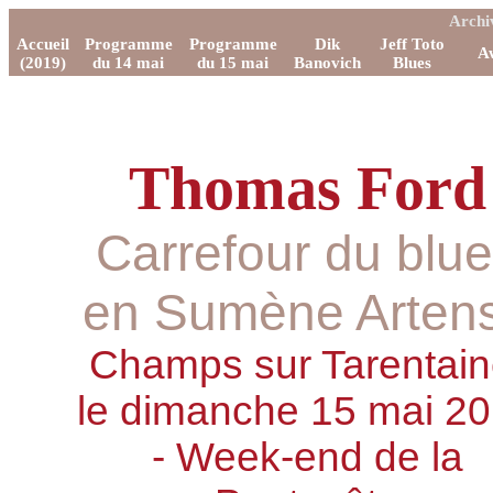
Archi
Accueil
Programme
Programme
Dik
Jeff Toto
A
(2019)
du 14 mai
du 15 mai
Banovich
Blues
Thomas Ford
Carrefour du blu
en Sumène Arten
Champs sur Tarentain
le dimanche 15 mai 2
- Week-end de la