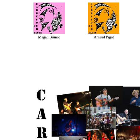
Magali Brunot
Arnaud Pigot