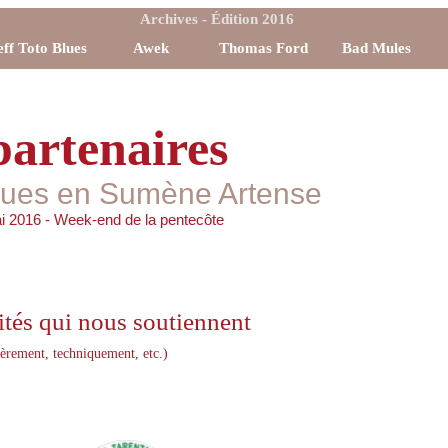
Archives - Édition 2016
eff Toto Blues
Awek
Thomas Ford
Bad Mules
partenaires
blues en Sumène Artense
i 2016 - Week-end de la pentecôte
ités qui nous soutiennent
èrement, techniquement, etc.)