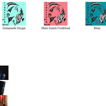
Emmanuelle Deygas
Marie Annick Froidefond
Rémy